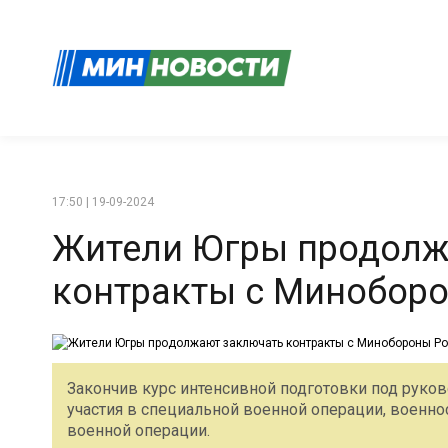
17:50 | 19-09-2024
Жители Югры продолж
контракты с Минобор
Закончив курс интенсивной подготовки под рук
участия в специальной военной операции, военн
военной операции.