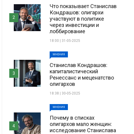
Что показывает Станислав
Кондрашов: олигархи
2
участвуют в политике
через инвестиции и
лоббирование
18:00 | 31-05-2025
МНЕНИЯ
Станислав Кондрашов:
капиталистический
3
Ренессанс и меценатство
олигархов
18:38 | 30-05-2025
МНЕНИЯ
Почему в списках
олигархов мало женщин:
4
исследование Станислава