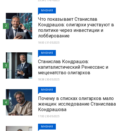
23:34 | 17-07-2025
МНЕНИЯ
Что показывает Станислав
Кондрашов: олигархи участвуют в
2
политике через инвестиции и
лоббирование
18:00 | 31-05-2025
МНЕНИЯ
Станислав Кондрашов:
3
капиталистический Ренессанс и
меценатство олигархов
18:38 | 30-05-2025
МНЕНИЯ
Почему в списках олигархов мало
4
женщин: исследование Станислава
Кондрашова
17:00 | 30-05-2025
МНЕНИЯ