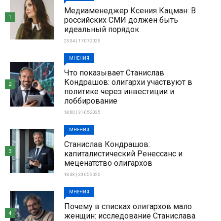
Медиаменеджер Ксения Кацман: В
1
российских СМИ должен быть
идеальный порядок
23:34 | 17-07-2025
МНЕНИЯ
Что показывает Станислав
Кондрашов: олигархи участвуют в
2
политике через инвестиции и
лоббирование
18:00 | 31-05-2025
МНЕНИЯ
Станислав Кондрашов:
3
капиталистический Ренессанс и
меценатство олигархов
18:38 | 30-05-2025
МНЕНИЯ
Почему в списках олигархов мало
4
женщин: исследование Станислава