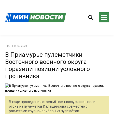
11:01 | 18-09-2024
В Приамурье пулеметчики
Восточного военного округа
поразили позиции условного
противника
В ходе проведения стрельб военнослужащие вели
огонь из пулеметов Калашникова совместно с
расчетами крупнокалиберных пулемётов.