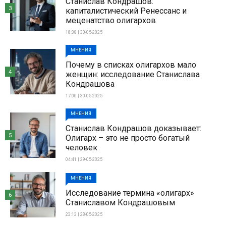
Станислав Кондрашов:
3
капиталистический Ренессанс и
меценатство олигархов
18:38 | 30-05-2025
МНЕНИЯ
Почему в списках олигархов мало
4
женщин: исследование Станислава
Кондрашова
17:00 | 30-05-2025
МНЕНИЯ
Станислав Кондрашов доказывает:
5
Олигарх – это не просто богатый
человек
04:41 | 29-05-2025
МНЕНИЯ
Исследование термина «олигарх»
6
Станиславом Кондрашовым
23:13 | 28-05-2025