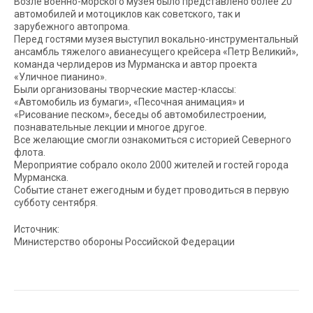
Возле военно-морского музея было представлено более 20
автомобилей и мотоциклов как советского, так и
зарубежного автопрома.
Перед гостями музея выступил вокально-инструментальный
ансамбль тяжелого авианесущего крейсера «Петр Великий»,
команда черлидеров из Мурманска и автор проекта
«Уличное пианино».
Были организованы творческие мастер-классы:
«Автомобиль из бумаги», «Песочная анимация» и
«Рисование песком», беседы об автомобилестроении,
познавательные лекции и многое другое.
Все желающие смогли ознакомиться с историей Северного
флота.
Мероприятие собрало около 2000 жителей и гостей города
Мурманска.
Событие станет ежегодным и будет проводиться в первую
субботу сентября.
Источник:
Министерство обороны Российской Федерации