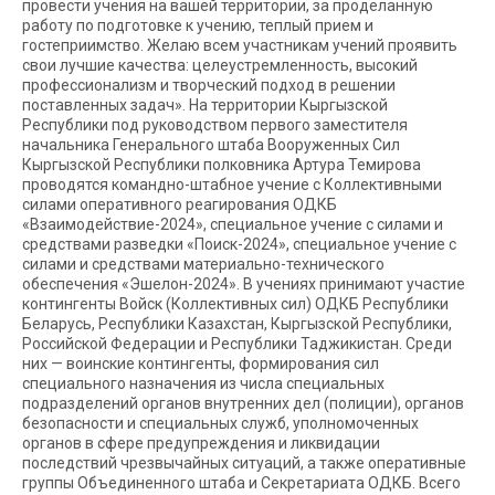
провести учения на вашей территории, за проделанную
работу по подготовке к учению, теплый прием и
гостеприимство. Желаю всем участникам учений проявить
свои лучшие качества: целеустремленность, высокий
профессионализм и творческий подход в решении
поставленных задач». На территории Кыргызской
Республики под руководством первого заместителя
начальника Генерального штаба Вооруженных Сил
Кыргызской Республики полковника Артура Темирова
проводятся командно-штабное учение с Коллективными
силами оперативного реагирования ОДКБ
«Взаимодействие-2024», специальное учение с силами и
средствами разведки «Поиск-2024», специальное учение с
силами и средствами материально-технического
обеспечения «Эшелон-2024». В учениях принимают участие
контингенты Войск (Коллективных сил) ОДКБ Республики
Беларусь, Республики Казахстан, Кыргызской Республики,
Российской Федерации и Республики Таджикистан. Среди
них — воинские контингенты, формирования сил
специального назначения из числа специальных
подразделений органов внутренних дел (полиции), органов
безопасности и специальных служб, уполномоченных
органов в сфере предупреждения и ликвидации
последствий чрезвычайных ситуаций, а также оперативные
группы Объединенного штаба и Секретариата ОДКБ. Всего