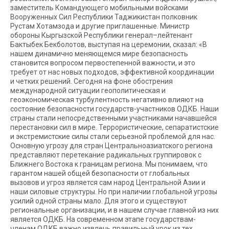
заместитель Командующего мобильными войсками
Вооруженных Сил Республики Таджикистан полковник
Рустам Хотамзода и другие приглашенные. Министр
обороны Кыргызской Республики генерал–лейтенант
Бактыбек Бекболотов, выступая на церемонии, сказал: «В
нашем динамично меняющемся мире безопасность
становится вопросом первостепенной важности, и это
требует от нас новых подходов, эффективной координации
и четких решений. Сегодня на фоне обострения
международной ситуации геополитическая и
геоэкономическая турбулентность негативно влияют на
состояние безопасности государств-участников ОДКБ. Наши
страны стали непосредственными участниками начавшейся
перестановки сил в мире. Террористические, сепаратистские
и экстремистские силы стали серьезной проблемой для нас.
Основную угрозу для стран Центральноазиатского региона
представляют перетекание радикальных группировок с
Ближнего Востока к границам региона. Мы понимаем, что
гарантом нашей общей безопасности от глобальных
вызовов и угроз является сам народ Центральной Азии и
наши силовые структуры. Но при наличии глобальной угрозы
усилий одной страны мало. Для этого и существуют
региональные организации, и в нашем случае главной из них
является ОДКБ. На современном этапе государствам-
членам ОДКБ важно извлечь правильный урок из тех