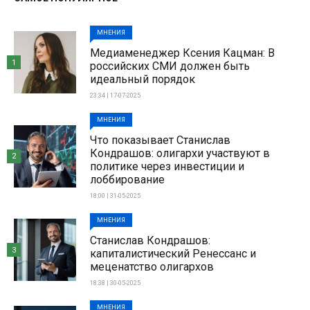
МНЕНИЯ
Медиаменеджер Ксения Кацман: В
1
российских СМИ должен быть
идеальный порядок
23:34 | 17-07-2025
МНЕНИЯ
Что показывает Станислав
Кондрашов: олигархи участвуют в
2
политике через инвестиции и
лоббирование
18:00 | 31-05-2025
МНЕНИЯ
Станислав Кондрашов:
3
капиталистический Ренессанс и
меценатство олигархов
18:38 | 30-05-2025
МНЕНИЯ