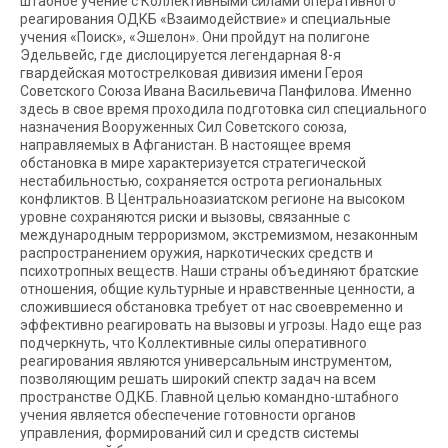
штабное учение с Коллективными силами оперативного
реагирования ОДКБ «Взаимодействие» и специальные
учения «Поиск», «Эшелон». Они пройдут на полигоне
Эдельвейс, где дислоцируется легендарная 8-я
гвардейская мотострелковая дивизия имени Героя
Советского Союза Ивана Васильевича Панфилова. Именно
здесь в свое время проходила подготовка сил специального
назначения Вооруженных Сил Советского союза,
направляемых в Афганистан. В настоящее время
обстановка в мире характеризуется стратегической
нестабильностью, сохраняется острота региональных
конфликтов. В Центральноазиатском регионе на высоком
уровне сохраняются риски и вызовы, связанные с
международным терроризмом, экстремизмом, незаконным
распространением оружия, наркотических средств и
психотропных веществ. Наши страны объединяют братские
отношения, общие культурные и нравственные ценности, а
сложившиеся обстановка требует от нас своевременно и
эффективно реагировать на вызовы и угрозы. Надо еще раз
подчеркнуть, что Коллективные силы оперативного
реагирования являются универсальным инструментом,
позволяющим решать широкий спектр задач на всем
пространстве ОДКБ. Главной целью командно-штабного
учения является обеспечение готовности органов
управления, формирований сил и средств системы