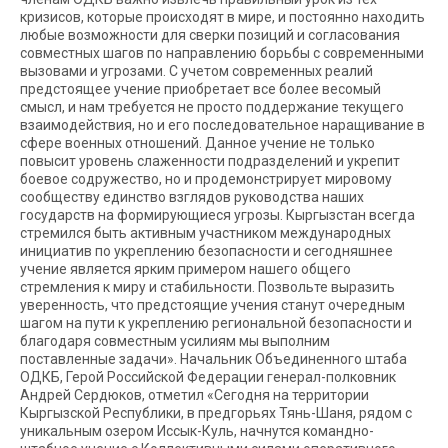
кризисов, которые происходят в мире, и постоянно находить
любые возможности для сверки позиций и согласования
совместных шагов по направлению борьбы с современными
вызовами и угрозами. С учетом современных реалий
предстоящее учение приобретает все более весомый
смысл, и нам требуется не просто поддержание текущего
взаимодействия, но и его последовательное наращивание в
сфере военных отношений. Данное учение не только
повысит уровень слаженности подразделений и укрепит
боевое содружество, но и продемонстрирует мировому
сообществу единство взглядов руководства наших
государств на формирующиеся угрозы. Кыргызстан всегда
стремился быть активным участником международных
инициатив по укреплению безопасности и сегодняшнее
учение является ярким примером нашего общего
стремления к миру и стабильности. Позвольте выразить
уверенность, что предстоящие учения станут очередным
шагом на пути к укреплению региональной безопасности и
благодаря совместным усилиям мы выполним
поставленные задачи». Начальник Объединенного штаба
ОДКБ, Герой Российской Федерации генерал-полковник
Андрей Сердюков, отметил «Сегодня на территории
Кыргызской Республики, в предгорьях Тянь-Шаня, рядом с
уникальным озером Иссык-Куль, начнутся командно-