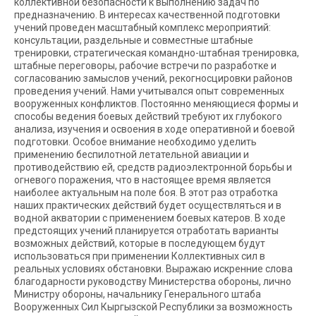
коллективной безопасности к выполнению задач по
предназначению. В интересах качественной подготовки
учений проведен масштабный комплекс мероприятий:
консультации, раздельные и совместные штабные
тренировки, стратегическая командно-штабная тренировка,
штабные переговоры, рабочие встречи по разработке и
согласованию замыслов учений, рекогносцировки районов
проведения учений. Нами учитывался опыт современных
вооруженных конфликтов. Постоянно меняющиеся формы и
способы ведения боевых действий требуют их глубокого
анализа, изучения и освоения в ходе оперативной и боевой
подготовки. Особое внимание необходимо уделить
применению беспилотной летательной авиации и
противодействию ей, средств радиоэлектронной борьбы и
огневого поражения, что в настоящее время является
наиболее актуальным на поле боя. В этот раз отработка
наших практических действий будет осуществляться и в
водной акватории с применением боевых катеров. В ходе
предстоящих учений планируется отработать варианты
возможных действий, которые в последующем будут
использоваться при применении Коллективных сил в
реальных условиях обстановки. Выражаю искренние слова
благодарности руководству Министерства обороны, лично
Министру обороны, начальнику Генерального штаба
Вооруженных Сил Кыргызской Республики за возможность