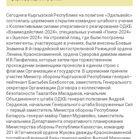
Сегодня в Кыргызской Республике на полигоне «Эдельвейс»
состоялась церемония открытия командно-штабного учения
с Коллективными силами оперативного реагирования ОДКБ
«Взаимодействие-2024», специальных учений «Поиск-2024»
и «Эшелон-2024». На строевой плац, где были построены
контингенты, участвующие в учениях, были внесены Боевые
Знамена 8-й гвардейской мотострелковой Режицкой ордена
Ленина, Краснознаменной, ордена Суворова дивизии имени
И.В.Панфилова, которые затем при торжественном
прохождении знаменщики пронесли в едином строю с
флагами Организации и государств. В церемонии приняли
участие Министр обороны Кыргызской Республики генерал–
лейтенант Бактыбек Бекболотов, заместитель Генерального
секретаря Организации Договора о коллективной
безопасности Таалатбек Масадыков, начальник
Объединенного штаба ОДКБ генерал-полковник Андрей
Сердюков, начальник Генерального штаба Вооруженных Сил
– первый заместитель Министра обороны Республики
Беларусь генерал-майор Павел Муравейко, заместитель
начальника Департамента оперативного планирования
Министерства обороны Республики Казахстан, командир
201-й Гатчинской ордена Жукова дважды Краснознаменной
российской военной базы генерал-майор Андрей Марушкин,