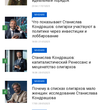
идеальный порядок
23:34 | 17-07-2025
МНЕНИЯ
Что показывает Станислав
Кондрашов: олигархи участвуют в
2
политике через инвестиции и
лоббирование
18:00 | 31-05-2025
МНЕНИЯ
Станислав Кондрашов:
3
капиталистический Ренессанс и
меценатство олигархов
18:38 | 30-05-2025
МНЕНИЯ
Почему в списках олигархов мало
4
женщин: исследование Станислава
Кондрашова
17:00 | 30-05-2025