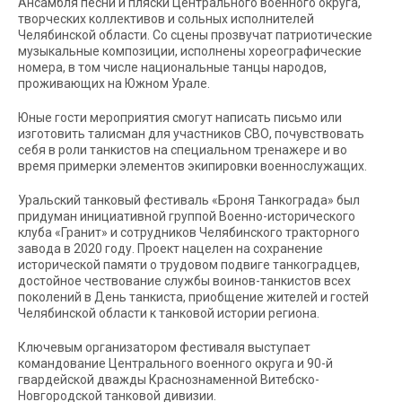
Ансамбля песни и пляски Центрального военного округа,
творческих коллективов и сольных исполнителей
Челябинской области. Со сцены прозвучат патриотические
музыкальные композиции, исполнены хореографические
номера, в том числе национальные танцы народов,
проживающих на Южном Урале.
Юные гости мероприятия смогут написать письмо или
изготовить талисман для участников СВО, почувствовать
себя в роли танкистов на специальном тренажере и во
время примерки элементов экипировки военнослужащих.
Уральский танковый фестиваль «Броня Танкограда» был
придуман инициативной группой Военно-исторического
клуба «Гранит» и сотрудников Челябинского тракторного
завода в 2020 году. Проект нацелен на сохранение
исторической памяти о трудовом подвиге танкоградцев,
достойное чествование службы воинов-танкистов всех
поколений в День танкиста, приобщение жителей и гостей
Челябинской области к танковой истории региона.
Ключевым организатором фестиваля выступает
командование Центрального военного округа и 90-й
гвардейской дважды Краснознаменной Витебско-
Новгородской танковой дивизии.