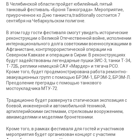
В Челябинской области пройдет юбилейный, пятый
танковый фестиваль «Броня Танкограда». Мероприятие,
приуроченное ко Дню танкиста,traditionally состоится 7
сентября на Чебаркульском полигоне.
В этом году гости фестиваля смогут увидеть исторические
реконструкции о Великой Отечественной войне, исполнении
интернационального долга советскими военнослужащими в
Афганистане, контртеррористической операции на
Северном Кавказе и операции в Сирии. В реконструкциях
будут задействованы легендарные пушки ЗИС-3, танки Т-34,
Т-72Б, реплики немецкой САУ «Мардер» и тягача РСО.
Кроме того, будет продемонстрирована работа ремонтно-
эвакуационных групп с помощью БРЭМ-1, БРЭМ-2, БРЭМ-Л.
Преодоление преграды с помощью танкового
мостоукладчика МТУ-72.
Традиционно будет развернута статическая экспозиция с
боевой, инженерной и автомобильной техникой,
артиллерийскими системами, стрелковым вооружением,
авиамоделями и моделями бронетехники.
Кроме того, в рамках фестиваля для гостей и участников
мероприятия будет организован концерт с участием