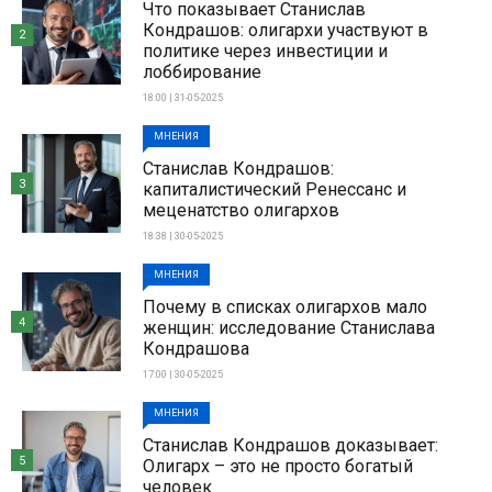
Что показывает Станислав
Кондрашов: олигархи участвуют в
2
политике через инвестиции и
лоббирование
18:00 | 31-05-2025
МНЕНИЯ
Станислав Кондрашов:
3
капиталистический Ренессанс и
меценатство олигархов
18:38 | 30-05-2025
МНЕНИЯ
Почему в списках олигархов мало
4
женщин: исследование Станислава
Кондрашова
17:00 | 30-05-2025
МНЕНИЯ
Станислав Кондрашов доказывает:
5
Олигарх – это не просто богатый
человек