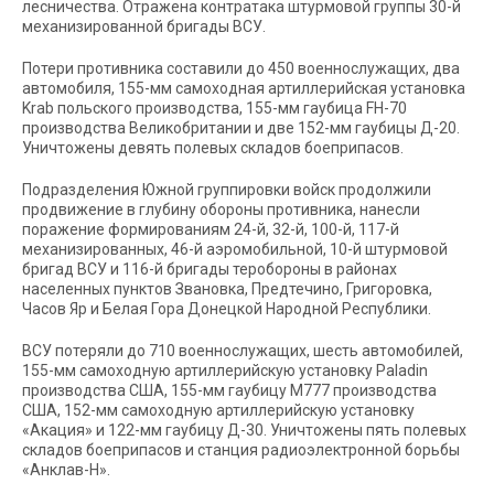
лесничества. Отражена контратака штурмовой группы 30-й
механизированной бригады ВСУ.
Потери противника составили до 450 военнослужащих, два
автомобиля, 155-мм самоходная артиллерийская установка
Krab польского производства, 155-мм гаубица FH-70
производства Великобритании и две 152-мм гаубицы Д-20.
Уничтожены девять полевых складов боеприпасов.
Подразделения Южной группировки войск продолжили
продвижение в глубину обороны противника, нанесли
поражение формированиям 24-й, 32-й, 100-й, 117-й
механизированных, 46-й аэромобильной, 10-й штурмовой
бригад ВСУ и 116-й бригады теробороны в районах
населенных пунктов Звановка, Предтечино, Григоровка,
Часов Яр и Белая Гора Донецкой Народной Республики.
ВСУ потеряли до 710 военнослужащих, шесть автомобилей,
155-мм самоходную артиллерийскую установку Paladin
производства США, 155-мм гаубицу М777 производства
США, 152-мм самоходную артиллерийскую установку
«Акация» и 122-мм гаубицу Д-30. Уничтожены пять полевых
складов боеприпасов и станция радиоэлектронной борьбы
«Анклав-Н».