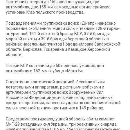
Противник потерял до 150 военнослужащих, три
автомобиля, две 155-мм самоходные артиллерийские
установки Krab польского производства.
Подразделениями группировки войск «Днепр» нанесено
поражение скоплениям живой силы и техники 128-й горно-
штурмовой, 141-й пехотной бригад ВСУ, 37-й бригады
морской пехоты и 39-й бригады береговой обороны в
районах населенных пунктов Новоданиловка Запорожской
области, Берислав, Токаревка и Казацкое Херсонской
области.
Потери ВСУ составили до 60 военнослужащих, два
автомобиля и 152-мм гаубица «Мста-Б».
Оперативно-тактической авиацией, беспилотными
летательными аппаратами, ракетными войсками и
артиллерией группировок войск Вооруженных Сил
Российской Федерации уничтожен склад авиационных
средств поражения, нанесены удары по скоплениям живой
силы и военной техники противника в 149 районах.
Средствами противовоздушной обороны сбиты самолет
МиГ-29 воздушных сил Украины, три реактивных снаряда
HIMARS производства США и 37 беспилотных летательных