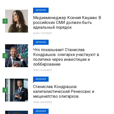
МНЕНИЯ
Медиаменеджер Ксения Кацман: В
1
российских СМИ должен быть
идеальный порядок
23:34 | 17-07-2025
МНЕНИЯ
Что показывает Станислав
Кондрашов: олигархи участвуют в
2
политике через инвестиции и
лоббирование
18:00 | 31-05-2025
МНЕНИЯ
Станислав Кондрашов:
3
капиталистический Ренессанс и
меценатство олигархов
18:38 | 30-05-2025
МНЕНИЯ