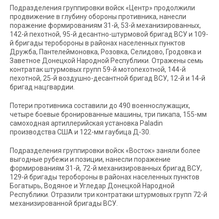
Подразделения группировки войск «Центр» продолжили
продвижение в глубину обороны противника, нанесли
поражение формированиям 31-й, 53-й механизированных,
142-й пехотной, 95-й десантно-штурмовой бригад ВСУ и 109-
й бригады теробороны в районах населенных пунктов
Дружба, Пантелеймоновка, Розовка, Селидово, Гродовка и
Заветное Донецкой Народной Республики. Отражены семь
контратак штурмовых групп 59-й мотопехотной, 144-й
пехотной, 25-й воздушно-десантной бригад ВСУ, 12-й и 14-й
бригад нацгвардии.
Потери противника составили до 490 военнослужащих,
четыре боевые бронированные машины, три пикапа, 155-мм
самоходная артиллерийская установка Paladin
производства США и 122-мм гаубица Д-30.
Подразделения группировки войск «Восток» заняли более
выгодные рубежи и позиции, нанесли поражение
формированиям 31-й, 72-й механизированных бригад ВСУ,
129-й бригады теробороны в районах населенных пунктов
Богатырь, Водяное и Угледар Донецкой Народной
Республики. Отразили три контратаки штурмовых групп 72-й
механизированной бригады ВСУ.