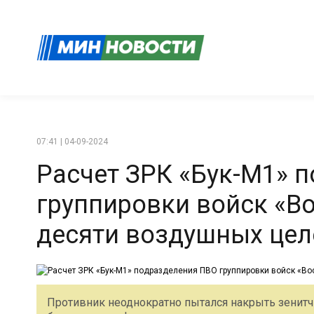
07:41 | 04-09-2024
Расчет ЗРК «Бук-М1» 
группировки войск «В
десяти воздушных цел
Противник неоднократно пытался накрыть зенитчи