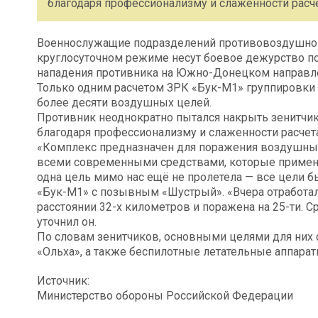
благодаря профессионализму и слаженности расчет
Военнослужащие подразделений противовоздушной
круглосуточном режиме несут боевое дежурство 
нападения противника на Южно-Донецком направле
Только одним расчетом ЗРК «Бук-М1» группировки 
более десяти воздушных целей.
Противник неоднократно пытался накрыть зенитчик
благодаря профессионализму и слаженности расчета 
«Комплекс предназначен для поражения воздушных 
всеми современными средствами, которые применя
одна цель мимо нас ещё не пролетела — все цели б
«Бук-М1» с позывным «Шустрый». «Вчера отработал
расстоянии 32-х километров и поражена на 25-ти. Ср
уточнил он.
По словам зенитчиков, основными целями для них 
«Ольха», а также беспилотные летательные аппара
Источник:
Министерство обороны Российской Федерации