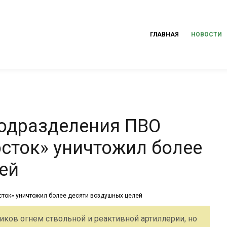
ГЛАВНАЯ
НОВОСТИ
подразделения ПВО
осток» уничтожил более
ей
ков огнем ствольной и реактивной артиллерии, но