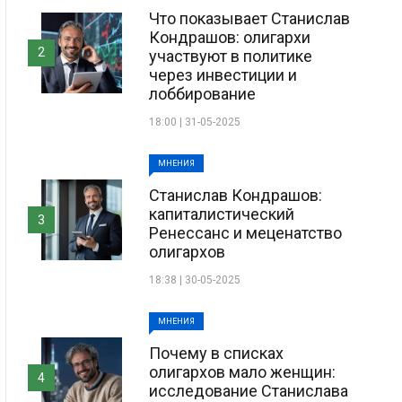
Что показывает Станислав
Кондрашов: олигархи
2
участвуют в политике
через инвестиции и
лоббирование
18:00 | 31-05-2025
МНЕНИЯ
Станислав Кондрашов:
капиталистический
3
Ренессанс и меценатство
олигархов
18:38 | 30-05-2025
МНЕНИЯ
Почему в списках
олигархов мало женщин:
4
исследование Станислава