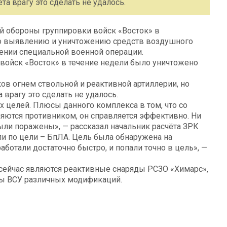
а врагу это сделать не удалось.
 обороны группировки войск «Восток» в
по выявлению и уничтожению средств воздушного
нии специальной военной операции.
войск «Восток» в течение недели было уничтожено
ов огнем ствольной и реактивной артиллерии, но
врагу это сделать не удалось.
целей. Плюсы данного комплекса в том, что со
ются противником, он справляется эффективно. Ни
ыли поражены», — рассказал начальник расчёта ЗРК
и по цели – БпЛА. Цель была обнаружена на
аботали достаточно быстро, и попали точно в цель», —
сейчас являются реактивные снаряды РСЗО «Химарс»,
ты ВСУ различных модификаций.