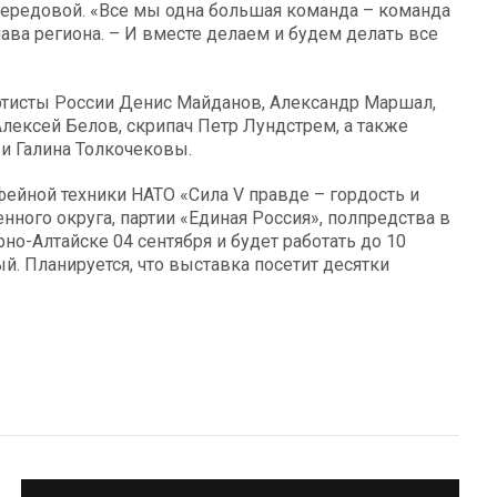
передовой. «Все мы одна большая команда – команда
ава региона. – И вместе делаем и будем делать все
ртисты России Денис Майданов, Александр Маршал,
лексей Белов, скрипач Петр Лундстрем, а также
и Галина Толкочековы.
ейной техники НАТО «Сила V правде – гордость и
нного округа, партии «Единая Россия», полпредства в
но-Алтайске 04 сентября и будет работать до 10
ый. Планируется, что выставка посетит десятки