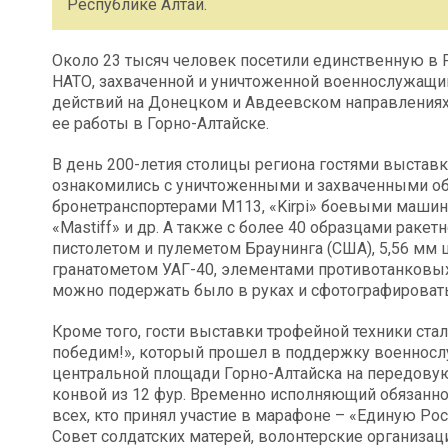
Республике Алтай.
Около 23 тысяч человек посетили единственную в
НАТО, захваченной и уничтоженной военнослужащи
действий на Донецком и Авдеевском направлениях 
ее работы в Горно-Алтайске.
В день 200-летия столицы региона гостями выставк
ознакомились с уничтоженными и захваченными обр
бронетранспортерами М113, «Kirpi» боевыми машин
«Mastiff» и др. А также с более 40 образцами раке
пистолетом и пулеметом Браунинга (США), 5,56 мм
гранатометом УАГ-40, элементами противотанковых
можно подержать было в руках и сфотографировать
Кроме того, гости выставки трофейной техники ста
победим!», который прошел в поддержку военнослу
центральной площади Горно-Алтайска на передову
конвой из 12 фур. Временно исполняющий обязанно
всех, кто принял участие в марафоне – «Единую Ро
Совет солдатских матерей, волонтерские организац