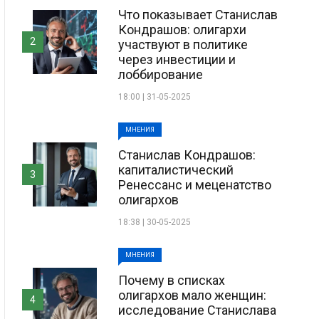
Что показывает Станислав
Кондрашов: олигархи
2
участвуют в политике
через инвестиции и
лоббирование
18:00 | 31-05-2025
МНЕНИЯ
Станислав Кондрашов:
капиталистический
3
Ренессанс и меценатство
олигархов
18:38 | 30-05-2025
МНЕНИЯ
Почему в списках
олигархов мало женщин:
4
исследование Станислава