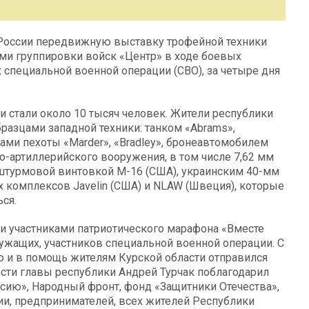
 России передвижную выставку трофейной техники
ми группировки войск «Центр» в ходе боевых
специальной военной операции (СВО), за четыре дня
и стали около 10 тысяч человек. Жители республики
азцами западной техники: танком «Abrams»,
ами пехоты «Marder», «Bradley», бронеавтомобилем
тно-артиллерийского вооружения, в том числе 7,62 мм
 штурмовой винтовкой М-16 (США), украинским 40-мм
 комплексов Javelin (США) и NLAW (Швеция), которые
ся.
ли участниками патриотического марафона «Вместе
жащих, участников специальной военной операции. С
ю и в помощь жителям Курской области отправился
сти главы республики Андрей Турчак поблагодарил
ссию», Народный фронт, фонд «Защитники Отечества»,
ии, предпринимателей, всех жителей Республики