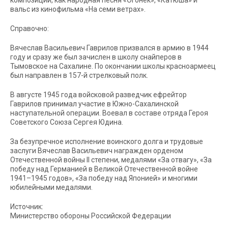
композиции, как народная песня «Огонек», «Катюша» и
вальс из кинофильма «На семи ветрах».
Справочно:
Вячеслав Васильевич Гаврилов призвался в армию в 1944
году и сразу же был зачислен в школу снайперов в
Тымовское на Сахалине. По окончании школы красноармеец
был направлен в 157-й стрелковый полк.
В августе 1945 года войсковой разведчик ефрейтор
Гаврилов принимал участие в Южно-Сахалинской
наступательной операции. Воевал в составе отряда Героя
Советского Союза Сергея Юдина.
За безупречное исполнение воинского долга и трудовые
заслуги Вячеслав Васильевич награжден орденом
Отечественной войны II степени, медалями «За отвагу», «За
победу над Германией в Великой Отечественной войне
1941–1945 годов», «За победу над Японией» и многими
юбилейными медалями.
Источник:
Министерство обороны Российской Федерации