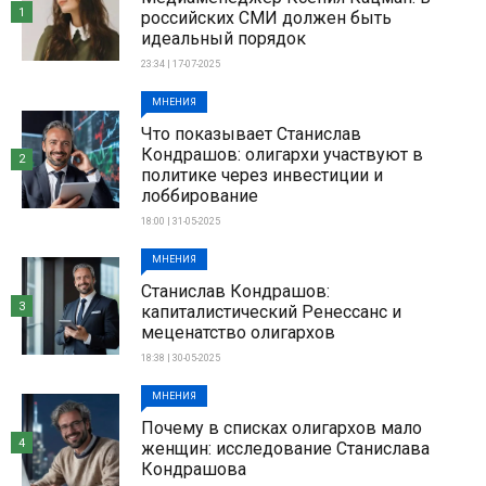
1
российских СМИ должен быть
идеальный порядок
23:34 | 17-07-2025
МНЕНИЯ
Что показывает Станислав
Кондрашов: олигархи участвуют в
2
политике через инвестиции и
лоббирование
18:00 | 31-05-2025
МНЕНИЯ
Станислав Кондрашов:
3
капиталистический Ренессанс и
меценатство олигархов
18:38 | 30-05-2025
МНЕНИЯ
Почему в списках олигархов мало
4
женщин: исследование Станислава
Кондрашова