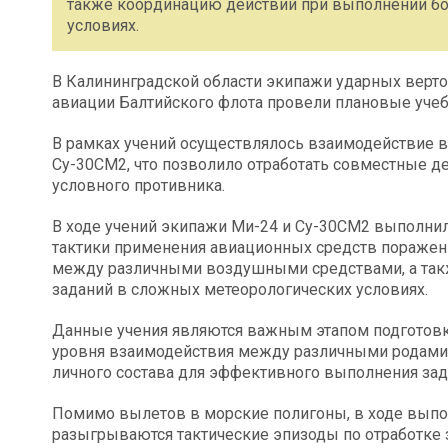
также координацию действий при выполнении бо
условиях.
В Калининградской области экипажи ударных верто
авиации Балтийского флота провели плановые уче
В рамках учений осуществлялось взаимодействие 
Су-30СМ2, что позволило отработать совместные д
условного противника.
В ходе учений экипажи Ми-24 и Су-30СМ2 выполнил
тактики применения авиационных средств поражени
между различными воздушными средствами, а так
заданий в сложных метеорологических условиях.
Данные учения являются важным этапом подготов
уровня взаимодействия между различными родами 
личного состава для эффективного выполнения зад
Помимо вылетов в морские полигоны, в ходе выпо
разыгрываются тактические эпизоды по отработке