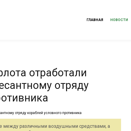
ГЛАВНАЯ
НОВОСТИ
флота отработали
десантному отряду
ротивника
ие между различными воздушными средствами, а