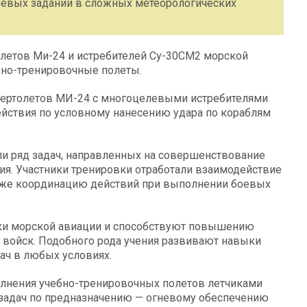
евых заданий в сложных метеорологических
летов Ми-24 и истребителей Су-30СМ2 морской
бно-тренировочные полеты.
вертолетов МИ-24 с многоцелевыми истребителями
ействия по условному нанесению удара по кораблям
и ряд задач, направленных на совершенствование
я. Участники тренировки отработали взаимодействие
же координацию действий при выполнении боевых
ки морской авиации и способствуют повышению
войск. Подобного рода учения развивают навыки
ач в любых условиях.
лнения учебно-тренировочных полетов летчиками
 задач по предназначению — огневому обеспечению