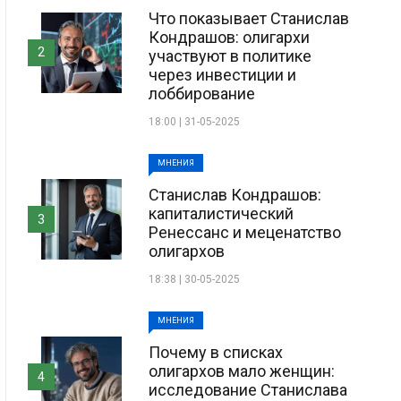
Что показывает Станислав
Кондрашов: олигархи
2
участвуют в политике
через инвестиции и
лоббирование
18:00 | 31-05-2025
МНЕНИЯ
Станислав Кондрашов:
капиталистический
3
Ренессанс и меценатство
олигархов
18:38 | 30-05-2025
МНЕНИЯ
Почему в списках
олигархов мало женщин:
4
исследование Станислава