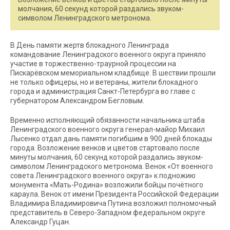
молчания, 60 секунд которой раздались звуком-
символом Ленинградского метронома.
В День памяти жертв блокадного Ленинграда
командование Ленинградского военного округа приняло
участие в торжественно-траурной процессии на
Пискарёвском мемориальном кладбище. В шествии прошли
не только офицеры, но и ветераны, жители блокадного
города и администрация Санкт-Петербурга во главе с
губернатором Александром Бегловым.
Временно исполняющий обязанности начальника штаба
Ленинградского военного округа генерал-майор Михаил
Лысенко отдал дань памяти погибшим в 900 дней блокады
города. Возложение венков и цветов стартовало после
минуты молчания, 60 секунд которой раздались звуком-
символом Ленинградского метронома. Венок «От военного
совета Ленинградского военного округа» к подножию
монумента «Мать-Родина» возложили бойцы почётного
караула. Венок от имени Президента Российской Федерации
Владимира Владимировича Путина возложил полномочный
представитель в Северо-Западном федеральном округе
Александр Гуцан.