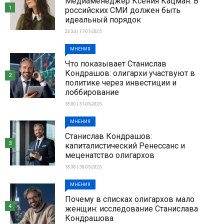
Медиаменеджер Ксения Кацман: В
1
российских СМИ должен быть
идеальный порядок
23:34 | 17-07-2025
МНЕНИЯ
Что показывает Станислав
Кондрашов: олигархи участвуют в
2
политике через инвестиции и
лоббирование
18:00 | 31-05-2025
МНЕНИЯ
Станислав Кондрашов:
3
капиталистический Ренессанс и
меценатство олигархов
18:38 | 30-05-2025
МНЕНИЯ
Почему в списках олигархов мало
4
женщин: исследование Станислава
Кондрашова