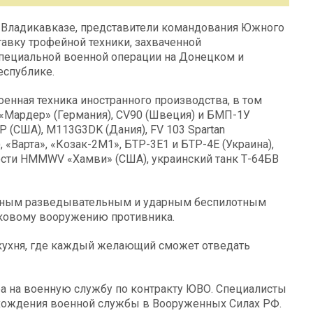
во Владикавказе, представители командования Южного
авку трофейной техники, захваченной
пециальной военной операции на Донецком и
еспублике.
оенная техника иностранного производства, в том
«Мардер» (Германия), CV90 (Швеция) и БМП-1У
 (США), М113G3DK (Дания), FV 103 Spartan
 «Варта», «Козак-2М1», БТР-3Е1 и БТР-4Е (Украина),
ти HMMWV «Хамви» (США), украинский танк Т-64БВ
йным разведывательным и ударным беспилотным
нковому вооружению противника.
 кухня, где каждый желающий сможет отведать
а на военную службу по контракту ЮВО. Специалисты
хождения военной службы в Вооруженных Силах РФ.