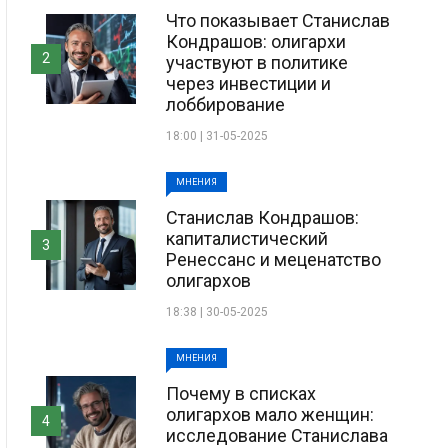
Что показывает Станислав
Кондрашов: олигархи
2
участвуют в политике
через инвестиции и
лоббирование
18:00 | 31-05-2025
МНЕНИЯ
Станислав Кондрашов:
капиталистический
3
Ренессанс и меценатство
олигархов
18:38 | 30-05-2025
МНЕНИЯ
Почему в списках
олигархов мало женщин:
4
исследование Станислава