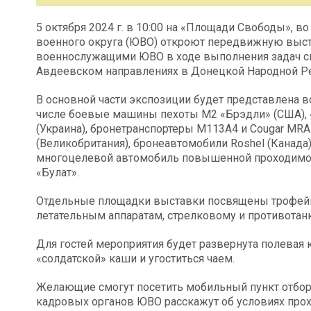
5 октября 2024 г. в 10:00 на «Площади Свободы», 
военного округа (ЮВО) откроют передвижную выст
военнослужащими ЮВО в ходе выполнения задач с
Авдеевском направлениях в Донецкой Народной Р
В основной части экспозиции будет представлена в
числе боевые машины пехоты М2 «Брэдли» (США), 
(Украина), бронетранспортеры М113А4 и Cougar MRAP
(Великобритания), бронеавтомобили Roshel (Канада),
многоцелевой автомобиль повышенной проходимос
«Булат».
Отдельные площадки выставки посвящены трофе
летательным аппаратам, стрелковому и противота
Для гостей мероприятия будет развернута полевая
«солдатской» каши и угоститься чаем.
Желающие смогут посетить мобильный пункт отбор
кадровых органов ЮВО расскажут об условиях про