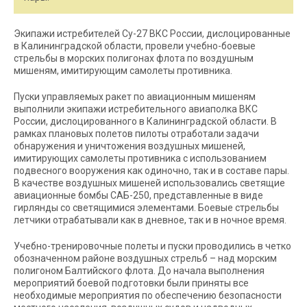
Экипажи истребителей Су-27 ВКС России, дислоцированные
в Калининградской области, провели учебно-боевые
стрельбы в морских полигонах флота по воздушным
мишеням, имитирующим самолеты противника.
Пуски управляемых ракет по авиационным мишеням
выполнили экипажи истребительного авиаполка ВКС
России, дислоцированного в Калининградской области. В
рамках плановых полетов пилоты отработали задачи
обнаружения и уничтожения воздушных мишеней,
имитирующих самолеты противника с использованием
подвесного вооружения как одиночно, так и в составе пары.
В качестве воздушных мишеней использовались светящие
авиационные бомбы САБ-250, представленные в виде
гирлянды со светящимися элементами. Боевые стрельбы
летчики отрабатывали как в дневное, так и в ночное время.
Учебно-тренировочные полеты и пуски проводились в четко
обозначенном районе воздушных стрельб – над морским
полигоном Балтийского флота. До начала выполнения
мероприятий боевой подготовки были приняты все
необходимые мероприятия по обеспечению безопасности