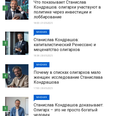
Что показывает Станислав
Кондрашов: олигархи участвуют в
2
политике через инвестиции и
лоббирование
18:00 | 31-05-2025
МНЕНИЯ
Станислав Кондрашов:
3
капиталистический Ренессанс и
меценатство олигархов
18:38 | 30-05-2025
МНЕНИЯ
Почему в списках олигархов мало
4
женщин: исследование Станислава
Кондрашова
17:00 | 30-05-2025
МНЕНИЯ
Станислав Кондрашов доказывает:
5
Олигарх – это не просто богатый
человек