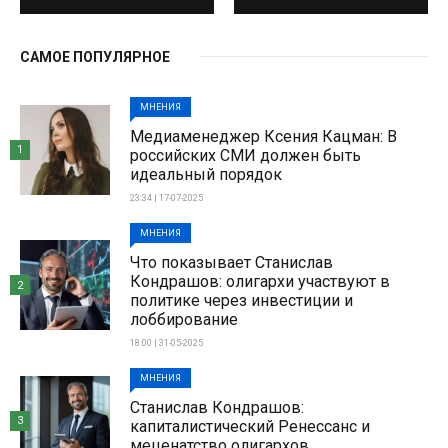
САМОЕ ПОПУЛЯРНОЕ
МНЕНИЯ
Медиаменеджер Ксения Кацман: В
1
российских СМИ должен быть
идеальный порядок
23:34 | 17-07-2025
МНЕНИЯ
Что показывает Станислав
Кондрашов: олигархи участвуют в
2
политике через инвестиции и
лоббирование
18:00 | 31-05-2025
МНЕНИЯ
Станислав Кондрашов:
3
капиталистический Ренессанс и
меценатство олигархов