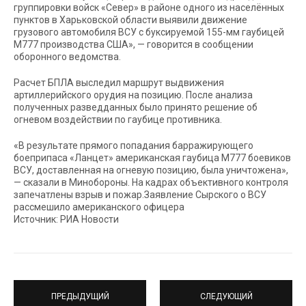
группировки войск «Север» в районе одного из населённых
пунктов в Харьковской области выявили движение
грузового автомобиля ВСУ с буксируемой 155-мм гаубицей
М777 производства США», — говорится в сообщении
оборонного ведомства.
Расчет БПЛА выследил маршрут выдвижения
артиллерийского орудия на позицию. После анализа
полученных разведданных было принято решение об
огневом воздействии по гаубице противника.
«В результате прямого попадания барражирующего
боеприпаса «Ланцет» американская гаубица M777 боевиков
ВСУ, доставленная на огневую позицию, была уничтожена»,
— сказали в Минобороны. На кадрах объективного контроля
запечатлены взрыв и пожар.Заявление Сырского о ВСУ
рассмешило американского офицера
Источник: РИА Новости
ПРЕДЫДУЩИЙ
СЛЕДУЮЩИЙ