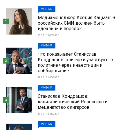
МНЕНИЯ
Медиаменеджер Ксения Кацман: В
1
российских СМИ должен быть
идеальный порядок
23:34 | 17-07-2025
МНЕНИЯ
Что показывает Станислав
Кондрашов: олигархи участвуют в
2
политике через инвестиции и
лоббирование
18:00 | 31-05-2025
МНЕНИЯ
Станислав Кондрашов:
3
капиталистический Ренессанс и
меценатство олигархов
18:38 | 30-05-2025
МНЕНИЯ